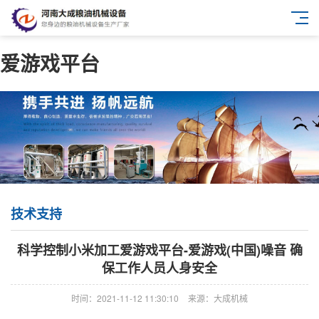
爱游戏平台
技术支持
科学控制小米加工爱游戏平台-爱游戏(中国)噪音 确
保工作人员人身安全
时间：2021-11-12 11:30:10
来源：大成机械