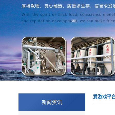
爱游戏平
新闻资讯