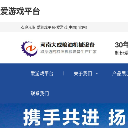
爱游戏平台
欢迎光临 爱游戏平台-爱游戏(中国) 官网！
30
制粉爱
爱游戏平台
关于我们
产品展
联系我们