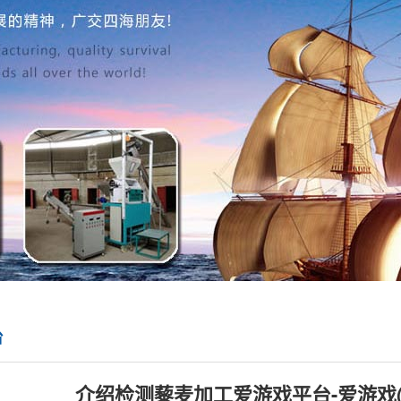
台
介绍检测藜麦加工爱游戏平台-爱游戏