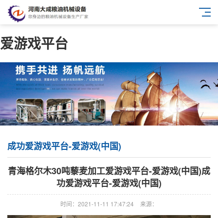
爱游戏平台
成功爱游戏平台-爱游戏(中国)
青海格尔木30吨藜麦加工爱游戏平台-爱游戏(中国)成
功爱游戏平台-爱游戏(中国)
时间：2021-11-11 17:47:24
来源：